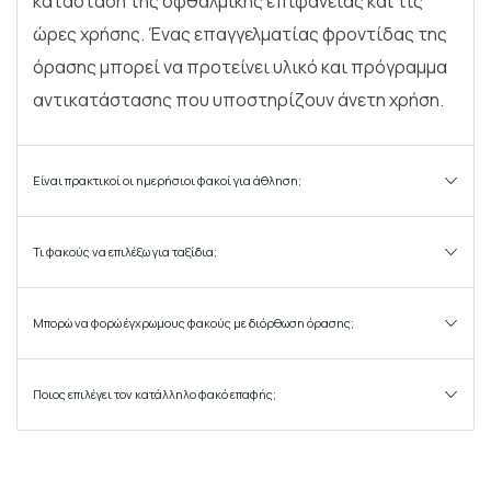
κατάσταση της οφθαλμικής επιφάνειας και τις
ώρες χρήσης. Ένας επαγγελματίας φροντίδας της
όρασης μπορεί να προτείνει υλικό και πρόγραμμα
αντικατάστασης που υποστηρίζουν άνετη χρήση.
Είναι πρακτικοί οι ημερήσιοι φακοί για άθληση;
Τι φακούς να επιλέξω για ταξίδια;
Μπορώ να φορώ έγχρωμους φακούς με διόρθωση όρασης;
Ποιος επιλέγει τον κατάλληλο φακό επαφής;